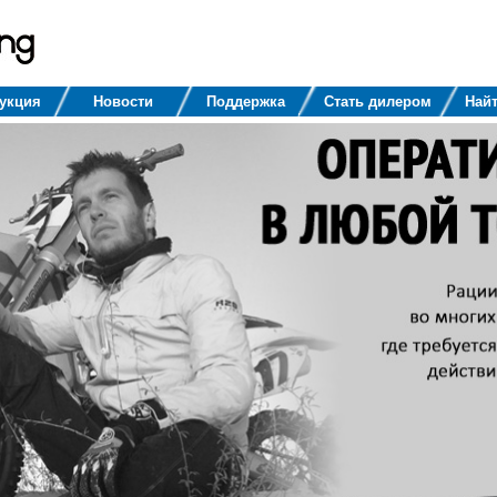
укция
Новости
Поддержка
Стать дилером
Найт