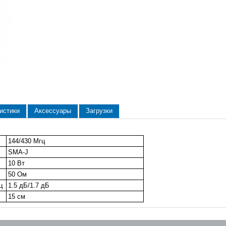
истики
Аксессуары
Загрузки
144/430 Мгц
SMA-J
10 Вт
50 Ом
ц
1.5 дБ/1.7 дБ
15 см